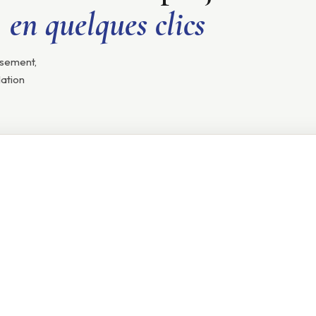
en quelques clics
ssement,
lation