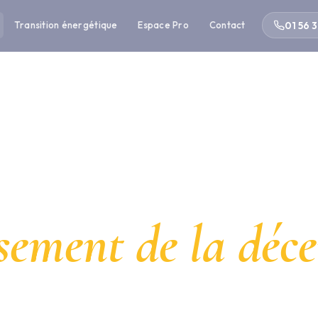
01 56 3
Transition énergétique
Espace Pro
Contact
☀ ÉNERGIE SOLAIRE
nneaux solaires
ssement de la déc
 QualiPV : installation sur-mesure, aides prises en charge,
économies garanties dès la première année.