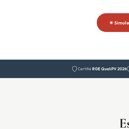
☀ Simul
Certifié
RGE QualiPV 2026
E