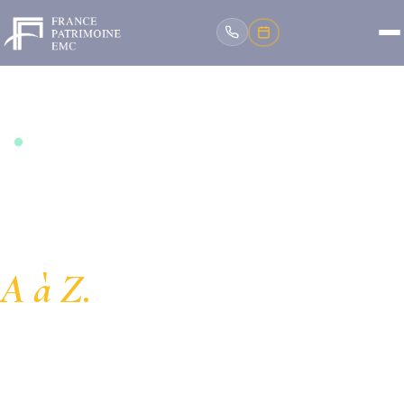
Entreprise de bâtiment · Certifié RGE · Depuis 2014
Votre partenaire
bâtiment, de
A à Z.
Rénovation, couverture, isolation, énergie | France
Patrimoine EMC intervient pour les particuliers, les
syndics, les entreprises et les institutions publiques