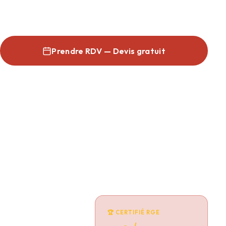
avec une expertise certifiée depuis 2014.
Prendre RDV — Devis gratuit
Espace professionnel →
3 500+
50
chantiers réalisés
professionnels
12 ans
🏆 CERTIFIÉ RGE