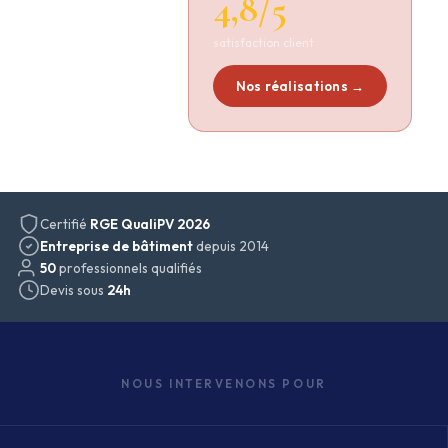
4,8/5
d'expertise
satisfaction client
Nos réalisations →
Certifié
RGE QualiPV 2026
Entreprise de bâtiment
depuis 2014
50
professionnels qualifiés
Devis sous
24h
NOUS INTERVENONS POUR