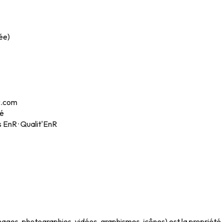
ée)
c.com
té
 EnR · Qualit'EnR
images, photographies, vidéos, graphismes, icônes) est la proprié