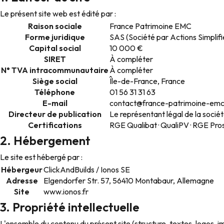
Le présent site web est édité par :
Raison sociale
France Patrimoine EMC
Forme juridique
SAS (Société par Actions Simplifi
Capital social
10 000 €
SIRET
À compléter
N° TVA intracommunautaire
À compléter
Siège social
Île-de-France, France
Téléphone
01 56 31 31 63
E-mail
contact@france-patrimoine-em
Directeur de publication
Le représentant légal de la socié
Certifications
RGE Qualibat · QualiPV · RGE Pros
2. Hébergement
Le site est hébergé par :
Hébergeur
ClickAndBuilds / Ionos SE
Adresse
Elgendorfer Str. 57, 56410 Montabaur, Allemagne
Site
www.ionos.fr
3. Propriété intellectuelle
L'ensemble du contenu du présent site (structure, textes, logos, 