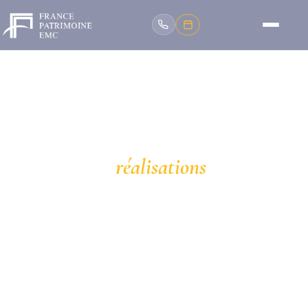
🏆 NOTRE PORTFOLIO
Nos
réalisations
Plus de 3 500 projets réalisés depuis 2014 en Île-de-
France et partout en France. Chaque chantier est
unique, chaque client est prioritaire.